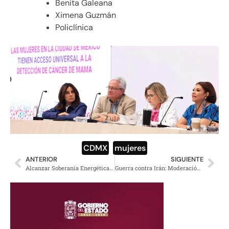
Benita Galeana
Ximena Guzmán
Policlínica
CDMX
,
mujeres
ANTERIOR
SIGUIENTE
Alcanzar Soberanía Energética proclama Sheinbaum
Guerra contra Irán: Moderación para evitar incidente nuclear: OIEA