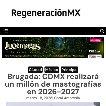
MÉXICO
POLÍTICA
MUNDO
☰
RegeneraciónMX
Sitio de noticias libre e independiente
CAMALEÓN
OPINIÓN
DEPORTES
ENGLISH SECTION
Ciudad
,
México
,
Principal
Brugada: CDMX realizará
VIDEOS
un millón de mastografías
en 2026-2027
marzo 18, 2026
|
Coral Ambrosía