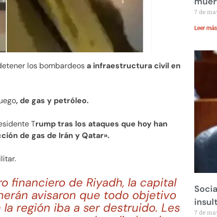
muer
7 de ma
Leer más
ó detener los bombardeos
a infraestructura civil en
luego
, de gas y petróleo.
esidente T
rump tras los ataques que hoy han
ción de gas de Irán y Qatar».
itar.
o financiero de Riyadh, la capital
Socia
herán avisaron que todo objetivo
insul
 la región iba a ser destruido. Les
7 de ma