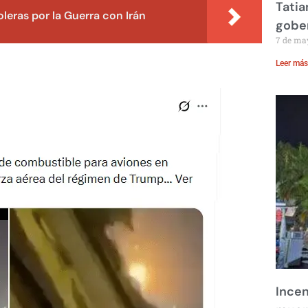
Tatia
leras por la Guerra con Irán
gobe
7 de ma
Leer más
Incen