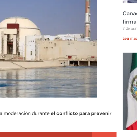
Canad
firma
7 de ma
Leer más
ma moderación durante
el conflicto para prevenir