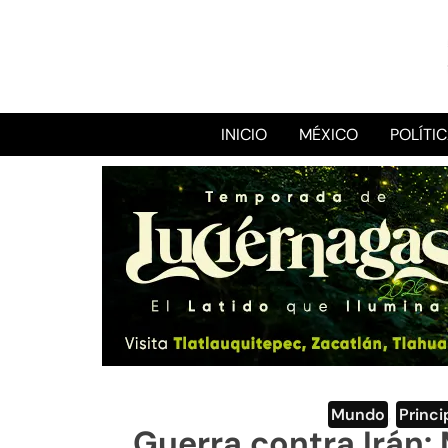
INICIO
MÉXICO
POLÍTI
Mundo
,
Princi
Guerra contra Irán: