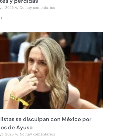
tes y pérdidas
yo, 2026
No hay comentarios
 »
listas se disculpan con México por
tos de Ayuso
yo, 2026
No hay comentarios