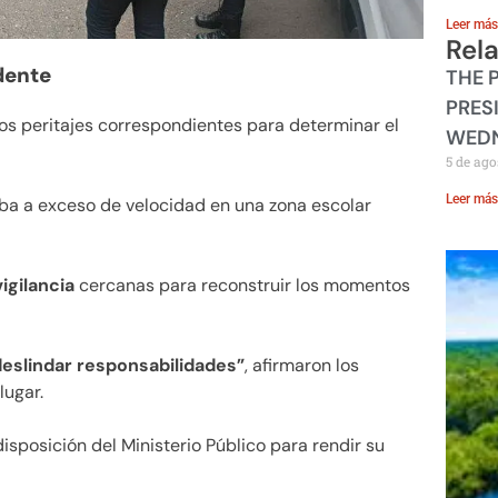
Leer más
Rel
dente
THE 
PRES
los peritajes correspondientes para determinar el
WEDN
5 de ago
Leer más
jaba a exceso de velocidad en una zona escolar
igilancia
cercanas para reconstruir los momentos
 deslindar responsabilidades”
, afirmaron los
lugar.
disposición del Ministerio Público para rendir su