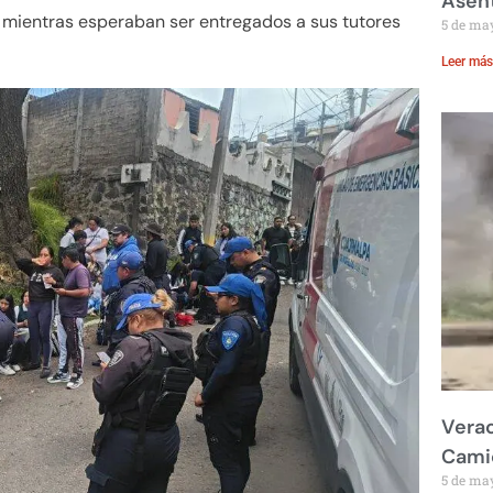
Asent
 mientras esperaban ser entregados a sus tutores
5 de ma
Leer más
Verac
Cami
5 de ma