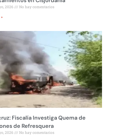
amientos en Cisjordania
yo, 2026
No hay comentarios
 »
ruz: Fiscalía Investiga Quema de
ones de Refresquera
yo, 2026
No hay comentarios