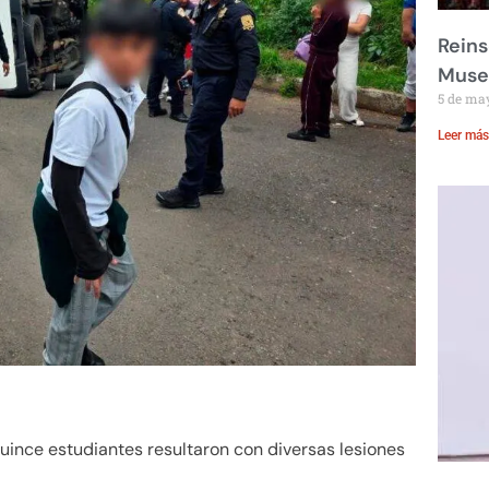
Reins
Muse
5 de ma
Leer más
uince estudiantes resultaron con diversas lesiones