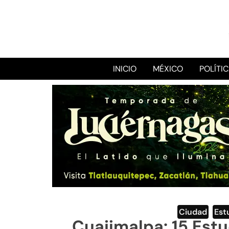
INICIO
MÉXICO
POLÍTI
Ciudad
,
Est
Cuajimalpa: 15 Est