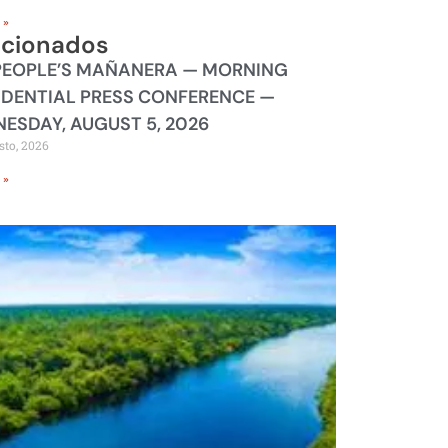
 »
acionados
PEOPLE’S MAÑANERA — MORNING
IDENTIAL PRESS CONFERENCE —
ESDAY, AUGUST 5, 2026
sto, 2026
 »