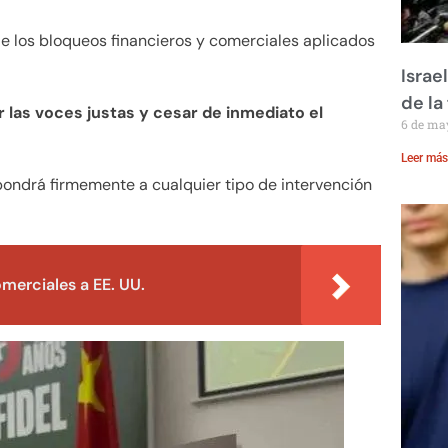
de los bloqueos financieros y comerciales aplicados
Israe
de la 
las voces justas y cesar de inmediato el
6 de ma
Leer más
opondrá firmemente a cualquier tipo de intervención
merciales a EE. UU.