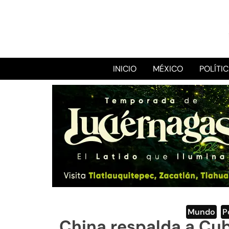
INICIO
MÉXICO
POLÍTI
Mundo
,
P
China respalda a Cub