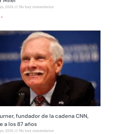
r Milei
yo, 2026
No hay comentarios
 »
urner, fundador de la cadena CNN,
 a los 87 años
yo, 2026
No hay comentarios