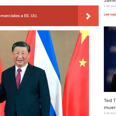
Javie
6 de ma
Leer más
merciales a EE. UU.
Ted T
muere
6 de ma