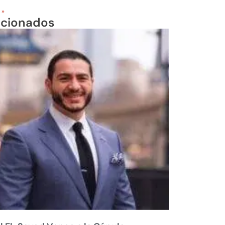
 »
acionados