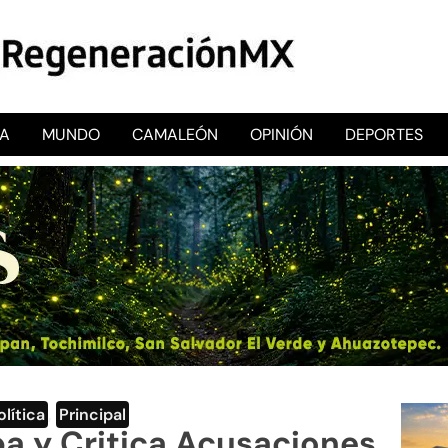
CA
MUNDO
CAMALEÓN
OPINIÓN
DEPORTES
RegeneraciónMX
Sitio de noticias libre e independiente
olítica
,
Principal
a y Critica Acusaciones