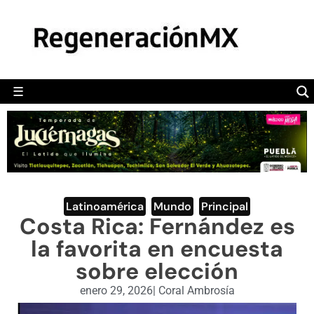
MÉXICO
POLÍTICA
MUNDO
☰
RegeneraciónMX
Sitio de noticias libre e independiente
CAMALEÓN
OPINIÓN
DEPORTES
ENGLISH SECTION
Latinoamérica
,
Mundo
,
Principal
Costa Rica: Fernández es
VIDEOS
la favorita en encuesta
sobre elección
enero 29, 2026
|
Coral Ambrosía