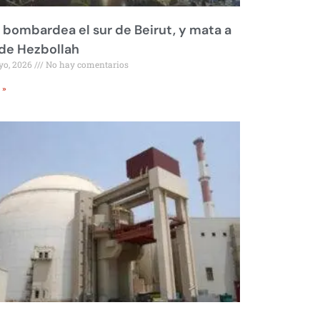
l bombardea el sur de Beirut, y mata a
 de Hezbollah
yo, 2026
No hay comentarios
 »