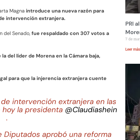
Carta Magna
introduce una nueva razón para
de intervención extranjera.
PRI a
Moren
n del Senado,
fue respaldado con 307 votos a
7 de ma
Leer más
 la del líder de Morena en la Cámara baja,
egal para que la injerencia extranjera cuente
de intervención extranjera en las
ó hoy la presidenta
@Claudiashein
.
de Diputados aprobó una reforma