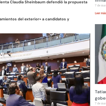
firma
identa Claudia Sheinbaum defendió la propuesta
7 de ma
Leer más
amientos del exterior» a candidatos y
Tatia
gobe
7 de ma