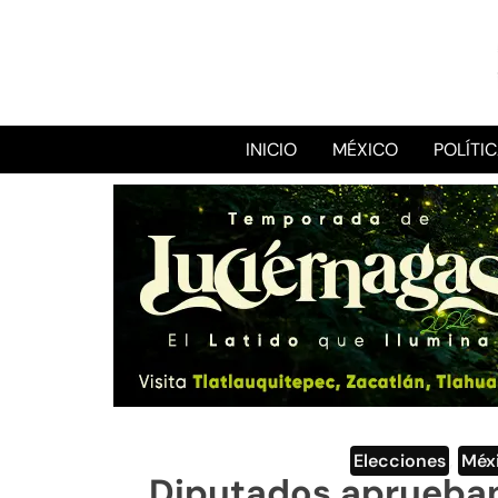
INICIO
MÉXICO
POLÍTI
Elecciones
,
Méx
Diputados aprueban