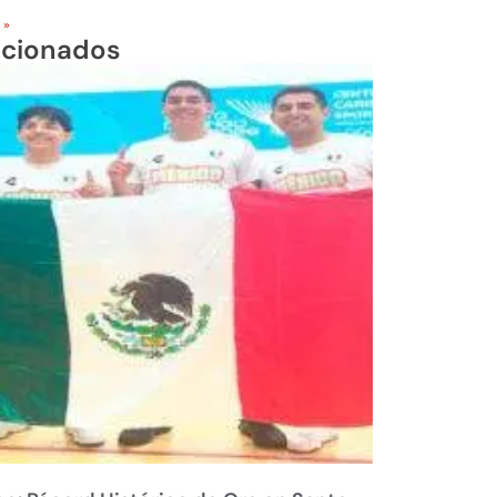
 »
acionados