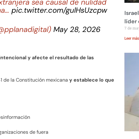
xtranjera sea causal de nulidad
ima…
pic.twitter.com/gulHsUzcpw
Israe
líder
(@pplanadigital)
May 28, 2026
7 de ma
Leer más
intencional y afecte el resultado de las
41 de la Constitución mexicana
y establece lo que
esinformación
ganizaciones de fuera