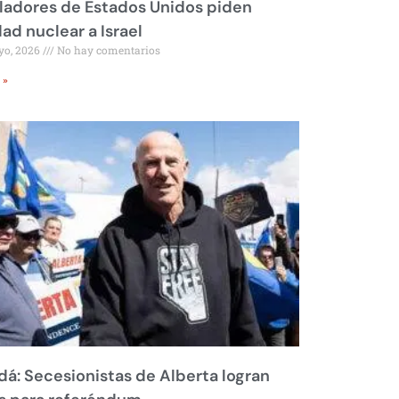
ladores de Estados Unidos piden
dad nuclear a Israel
yo, 2026
No hay comentarios
 »
á: Secesionistas de Alberta logran