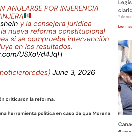
Legis
N ANULARSE POR INJERENCIA
clari
ANJERA
7 de ma
shein
y la consejera jurídica
Leer más
la nueva reforma constitucional
nes si se comprueba intervención
luya en los resultados.
ter.com/USXoVd4JqH
noticieroredes)
June 3, 2026
ón criticaron la reforma.
na herramienta política en caso de que Morena
Canad