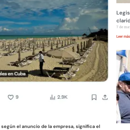
Legis
clari
7 de ma
Leer más
”
según el anuncio de la empresa, significa el