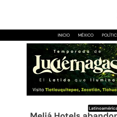
INICIO
MÉXICO
POLÍTI
Latinoaméric
Meliá Hotels abandon