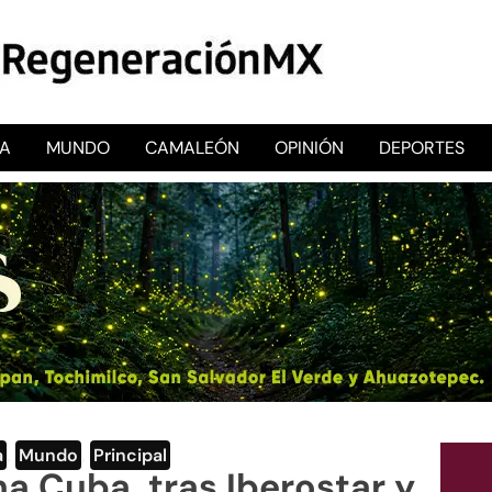
CA
MUNDO
CAMALEÓN
OPINIÓN
DEPORTES
RegeneraciónMX
Sitio de noticias libre e independiente
a
,
Mundo
,
Principal
a Cuba, tras Iberostar y