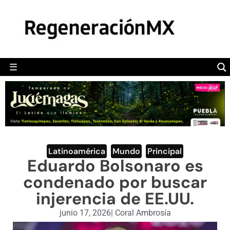
MÉXICO
POLÍTICA
MUNDO
☰
RegeneraciónMX
Sitio de noticias libre e independiente
CAMALEÓN
OPINIÓN
DEPORTES
ENGLISH SECTION
Latinoamérica
,
Mundo
,
Principal
Eduardo Bolsonaro es
VIDEOS
condenado por buscar
injerencia de EE.UU.
junio 17, 2026
|
Coral Ambrosía