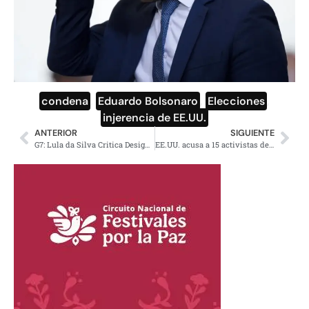
condena
,
Eduardo Bolsonaro
,
Elecciones
,
injerencia de EE.UU.
ANTERIOR
SIGUIENTE
G7: Lula da Silva Critica Desigualdad Global y Neoliberalismo
EE.UU. acusa a 15 activistas de Minnesota de acción «antifascista»