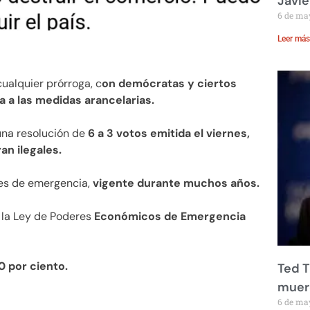
Javie
6 de ma
Leer más
ualquier prórroga, c
on demócratas y ciertos
 a las medidas arancelarias.
una resolución de
6 a 3 votos emitida el viernes,
an ilegales.
res de emergencia,
vigente durante muchos años.
e la Ley de Poderes
Económicos de Emergencia
0 por ciento.
Ted T
muere
6 de ma