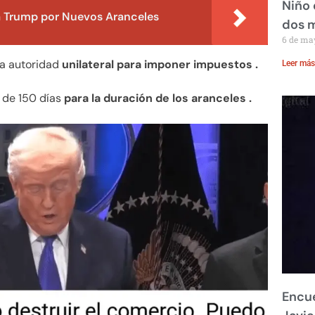
Niño 
 Trump por Nuevos Aranceles
dos 
6 de ma
 la autoridad
unilateral para imponer impuestos .
Leer más
o de 150 días
para la duración de los aranceles .
Encue