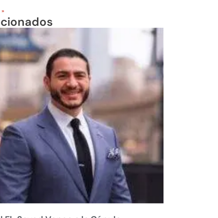
 »
acionados