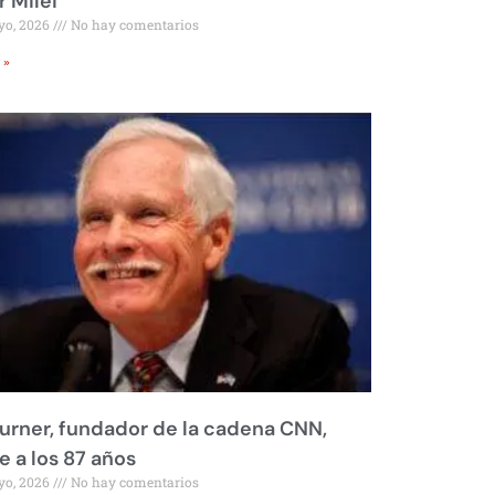
r Milei
yo, 2026
No hay comentarios
 »
urner, fundador de la cadena CNN,
 a los 87 años
yo, 2026
No hay comentarios