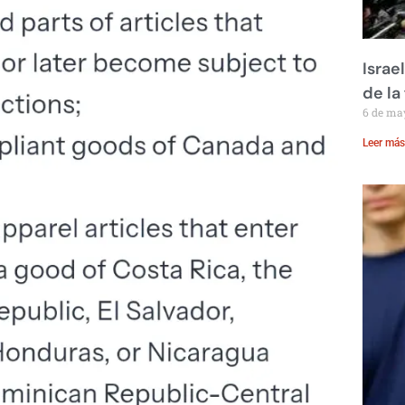
Israe
de la 
6 de ma
Leer más