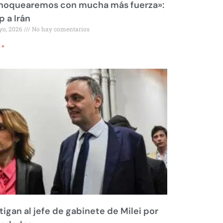
 noquearemos con mucha más fuerza»:
 a Irán
yo, 2026
No hay comentarios
 »
tigan al jefe de gabinete de Milei por