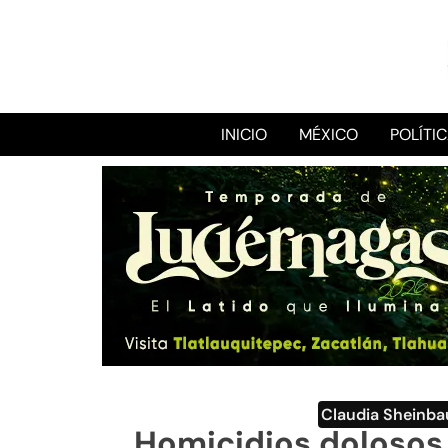
INICIO
MÉXICO
POLÍTI
Claudia Sheinb
Homicidios dolosos