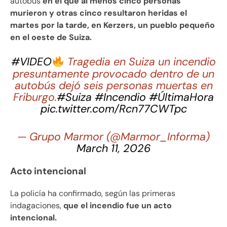
autobús
en el que al menos cinco personas
murieron y otras cinco resultaron heridas el
martes por la tarde, en Kerzers, un pueblo pequeño
en el oeste de Suiza.
#VIDEO
Tragedia en Suiza un incendio
presuntamente provocado dentro de un
autobús dejó seis personas muertas en
Friburgo.
#Suiza
#Incendio
#ÚltimaHora
pic.twitter.com/Rcn77CWTpc
— Grupo Marmor (@Marmor_Informa)
March 11, 2026
Acto intencional
La policía ha confirmado, según las primeras
indagaciones,
que el incendio fue un acto
intencional.