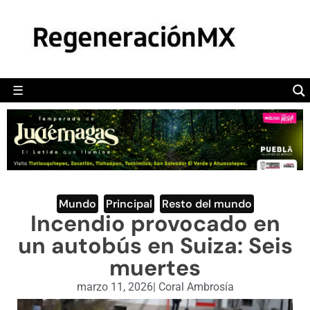
MÉXICO
POLÍTICA
MUNDO
☰
RegeneraciónMX
Sitio de noticias libre e independiente
CAMALEÓN
OPINIÓN
DEPORTES
ENGLISH SECTION
Mundo
,
Principal
,
Resto del mundo
Incendio provocado en
VIDEOS
un autobús en Suiza: Seis
muertes
marzo 11, 2026
|
Coral Ambrosía