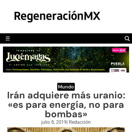
MÉXICO
POLÍTICA
MUNDO
☰
RegeneraciónMX
Sitio de noticias libre e independiente
CAMALEÓN
OPINIÓN
DEPORTES
ENGLISH SECTION
Mundo
Irán adquiere más uranio:
VIDEOS
«es para energía, no para
bombas»
julio 8, 2019
|
Redacción