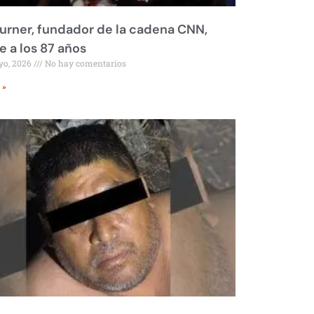
urner, fundador de la cadena CNN,
 a los 87 años
yo, 2026
No hay comentarios
 »