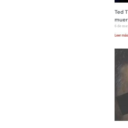
Ted T
muere
6 de ma
Leer más