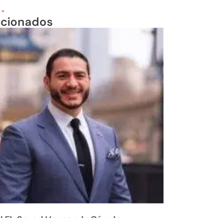
 »
acionados