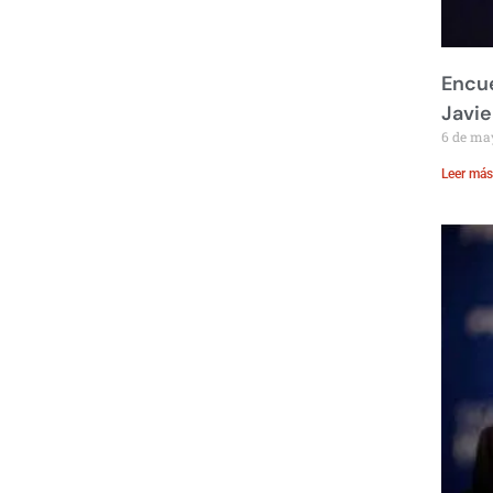
Encue
Javie
6 de ma
Leer más