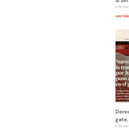
si se
6 de ma
Leer más
Derec
gate,
6 de ma