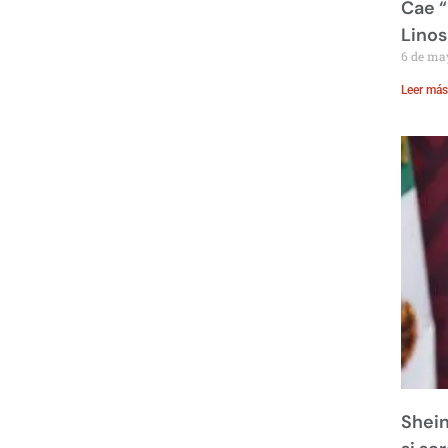
Cae “
Linos
6 de ma
Leer más
Shein