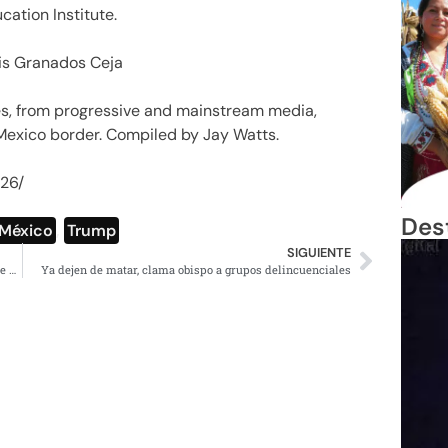
cation Institute.
uis Granados Ceja
s, from progressive and mainstream media,
-Mexico border. Compiled by Jay Watts.
226/
Des
México
,
Trump
SIGUIENTE
Juicio a Bolsonaro: Excomandante lo señala por intento de golpe
Ya dejen de matar, clama obispo a grupos delincuenciales