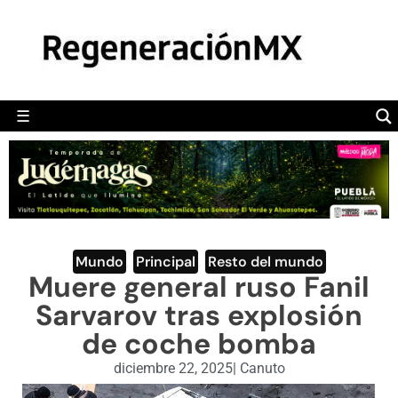
MÉXICO
POLÍTICA
MUNDO
☰
RegeneraciónMX
Sitio de noticias libre e independiente
CAMALEÓN
OPINIÓN
DEPORTES
ENGLISH SECTION
Mundo
,
Principal
,
Resto del mundo
Muere general ruso Fanil
VIDEOS
Sarvarov tras explosión
de coche bomba
diciembre 22, 2025
|
Canuto