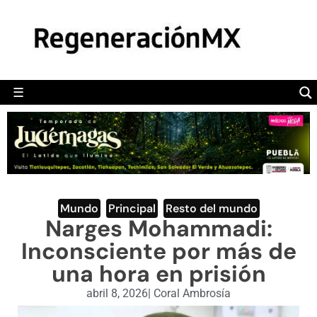
MÉXICO
POLÍTICA
MUNDO
☰
RegeneraciónMX
Sitio de noticias libre e independiente
CAMALEÓN
OPINIÓN
DEPORTES
ENGLISH SECTION
Mundo
,
Principal
,
Resto del mundo
Narges Mohammadi:
VIDEOS
Inconsciente por más de
una hora en prisión
abril 8, 2026
|
Coral Ambrosía