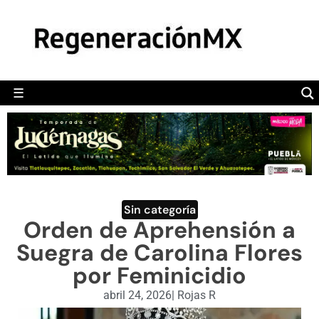
MÉXICO
POLÍTICA
MUNDO
☰
RegeneraciónMX
Sitio de noticias libre e independiente
CAMALEÓN
OPINIÓN
DEPORTES
ENGLISH SECTION
Sin categoría
Orden de Aprehensión a
VIDEOS
Suegra de Carolina Flores
por Feminicidio
abril 24, 2026
|
Rojas R