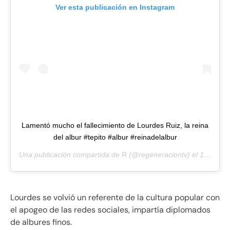
Ver esta publicación en Instagram
Lamentó mucho el fallecimiento de Lourdes Ruiz, la reina
del albur #tepito #albur #reinadelalbur
Una publicación compartida de
R
(@regeneraciontv) el
13 Abr, 2019 a las 9:44 PDT
Lourdes se volvió un referente de la cultura popular con
el apogeo de las redes sociales, impartía diplomados
de albures finos.