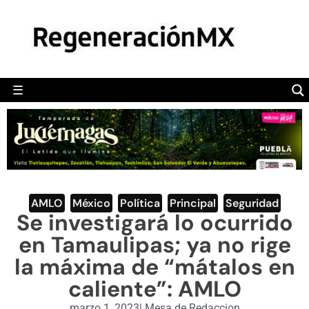
MÉXICO
POLÍTICA
MUNDO
☰
RegeneraciónMX
Sitio de noticias libre e independiente
CAMALEÓN
OPINIÓN
DEPORTES
ENGLISH SECTION
AMLO
,
México
,
Política
,
Principal
,
Seguridad
Se investigará lo ocurrido
VIDEOS
en Tamaulipas; ya no rige
la máxima de “mátalos en
caliente”: AMLO
marzo 1, 2023
|
Mesa de Redaccion