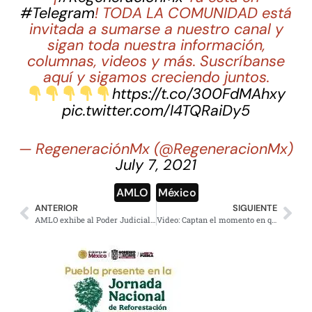
#Telegram
! TODA LA COMUNIDAD está
invitada a sumarse a nuestro canal y
sigan toda nuestra información,
columnas, videos y más. Suscríbanse
aquí y sigamos creciendo juntos.
https://t.co/300FdMAhxy
pic.twitter.com/I4TQRaiDy5
— RegeneraciónMx (@RegeneracionMx)
July 7, 2021
AMLO
,
México
ANTERIOR
SIGUIENTE
AMLO exhibe al Poder Judicial tras resolución sobre Cabeza de Vaca
Video: Captan el momento en que conductor atropella a hombre de la tercera edad en andadera