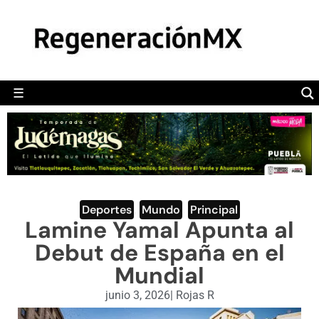
MÉXICO
POLÍTICA
MUNDO
☰
RegeneraciónMX
Sitio de noticias libre e independiente
CAMALEÓN
OPINIÓN
DEPORTES
ENGLISH SECTION
Deportes
,
Mundo
,
Principal
Lamine Yamal Apunta al
VIDEOS
Debut de España en el
Mundial
junio 3, 2026
|
Rojas R