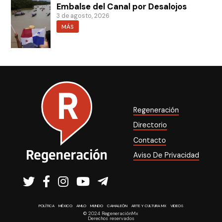
Embalse del Canal por Desalojos
3 de agosto, 2026
MÁS
Regeneración
Directorio
Contacto
Aviso De Privacidad
POLÍTICA
MÉXICO
AMLO
MUNDO
CAMALEÓN
ARTE Y CULTURA MX
VIDEOS
© 2024 RegeneraciónMx
Derechos reservados