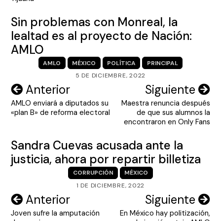
Sin problemas con Monreal, la
lealtad es al proyecto de Nación:
AMLO
AMLO
MÉXICO
POLÍTICA
PRINCIPAL
5 DE DICIEMBRE, 2022
Navegación
Anterior
Siguiente
AMLO enviará a diputados su
Maestra renuncia después
de
«plan B» de reforma electoral
de que sus alumnos la
entradas
encontraron en Only Fans
Sandra Cuevas acusada ante la
justicia, ahora por repartir billetiza
CORRUPCIÓN
MÉXICO
1 DE DICIEMBRE, 2022
Navegación
Anterior
Siguiente
Joven sufre la amputación
En México hay politización,
de