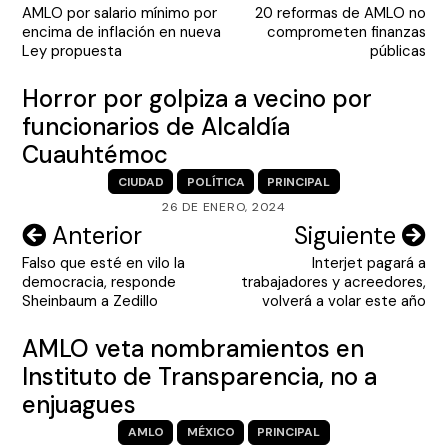
AMLO por salario mínimo por
20 reformas de AMLO no
de
encima de inflación en nueva
comprometen finanzas
entradas
Ley propuesta
públicas
Horror por golpiza a vecino por
funcionarios de Alcaldía
Cuauhtémoc
CIUDAD
POLÍTICA
PRINCIPAL
26 DE ENERO, 2024
Navegación
Anterior
Siguiente
Falso que esté en vilo la
Interjet pagará a
de
democracia, responde
trabajadores y acreedores,
entradas
Sheinbaum a Zedillo
volverá a volar este año
AMLO veta nombramientos en
Instituto de Transparencia, no a
enjuagues
AMLO
MÉXICO
PRINCIPAL