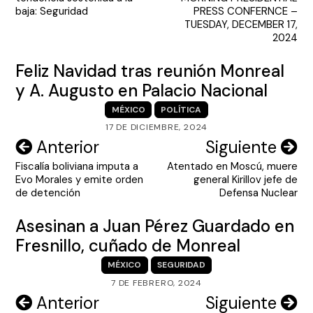
entradas
baja: Seguridad
PRESS CONFERNCE –
TUESDAY, DECEMBER 17,
2024
Feliz Navidad tras reunión Monreal
y A. Augusto en Palacio Nacional
MÉXICO
POLÍTICA
17 DE DICIEMBRE, 2024
Navegación
Anterior
Siguiente
Fiscalía boliviana imputa a
Atentado en Moscú, muere
de
Evo Morales y emite orden
general Kirillov jefe de
entradas
de detención
Defensa Nuclear
Asesinan a Juan Pérez Guardado en
Fresnillo, cuñado de Monreal
MÉXICO
SEGURIDAD
7 DE FEBRERO, 2024
Navegación
Anterior
Siguiente