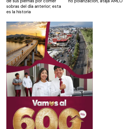
de sus piernas por comer
no polarización, ataja AMLO
entradas
sobras del día anterior; esta
es la historia