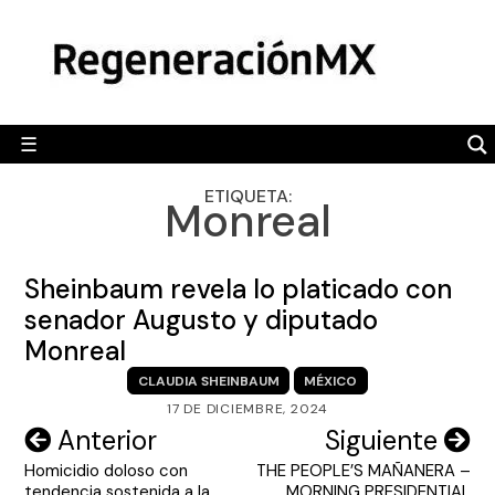
Skip
MÉXICO
to
content
POLÍTICA
MUNDO
☰
RegeneraciónMX
Sitio de noticias libre e independiente
CAMALEÓN
ETIQUETA:
Monreal
OPINIÓN
DEPORTES
Sheinbaum revela lo platicado con
ENGLISH SECTION
senador Augusto y diputado
Monreal
VIDEOS
CLAUDIA SHEINBAUM
MÉXICO
17 DE DICIEMBRE, 2024
Navegación
Anterior
Siguiente
Homicidio doloso con
THE PEOPLE’S MAÑANERA –
de
tendencia sostenida a la
MORNING PRESIDENTIAL