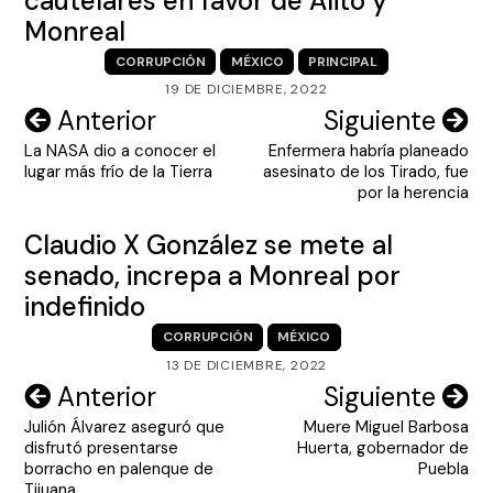
cautelares en favor de Alito y
Monreal
CORRUPCIÓN
MÉXICO
PRINCIPAL
19 DE DICIEMBRE, 2022
Navegación
Anterior
Siguiente
La NASA dio a conocer el
Enfermera habría planeado
de
lugar más frío de la Tierra
asesinato de los Tirado, fue
entradas
por la herencia
Claudio X González se mete al
senado, increpa a Monreal por
indefinido
CORRUPCIÓN
MÉXICO
13 DE DICIEMBRE, 2022
Navegación
Anterior
Siguiente
Julión Álvarez aseguró que
Muere Miguel Barbosa
de
disfrutó presentarse
Huerta, gobernador de
entradas
borracho en palenque de
Puebla
Tijuana