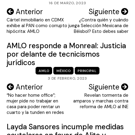
16 DE MARZO, 2023
Navegación
Anterior
Siguiente
Cártel inmobiliario en CDMX
¿Contra quién y cuándo
de
exhibe al PAN como corrupto
juega Selección Mexicana de
entradas
hipócrita: AMLO
Béisbol? Esto debes saber
AMLO responde a Monreal: Justicia
por delante de tecnicismos
jurídicos
AMLO
MÉXICO
PRINCIPAL
3 DE FEBRERO, 2023
Navegación
Anterior
Siguiente
“No hacer home office”;
Revelan tormenta de
de
mujer pide no trabajar en
amparos y marchas contra
entradas
casa para poder rentar un
reforma de AMLO al INE
cuarto y la tunden en redes
Layda Sansores incumple medidas