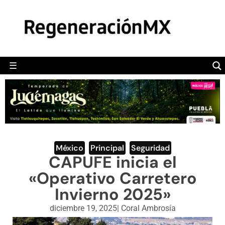
MÉXICO
POLÍTICA
MUNDO
☰
RegeneraciónMX
Sitio de noticias libre e independiente
CAMALEÓN
OPINIÓN
DEPORTES
ENGLISH SECTION
México
,
Principal
,
Seguridad
CAPUFE inicia el
VIDEOS
«Operativo Carretero
Invierno 2025»
diciembre 19, 2025
|
Coral Ambrosía