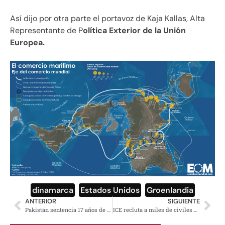
Así dijo por otra parte el portavoz de Kaja Kallas, Alta
Representante de P
olítica Exterior de la Unión
Europea.
dinamarca
,
Estados Unidos
,
Groenlandia
ANTERIOR
SIGUIENTE
Pakistán sentencia 17 años de prisión a exprimer Ministro y esposa
ICE recluta a miles de civiles para ‘defender la patria’