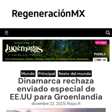
MÉXICO
POLÍTICA
MUNDO
☰
RegeneraciónMX
Sitio de noticias libre e independiente
CAMALEÓN
OPINIÓN
DEPORTES
ENGLISH SECTION
Mundo
,
Principal
,
Resto del mundo
Dinamarca rechaza
VIDEOS
enviado especial de
EE.UU para Groenlandia
diciembre 22, 2025
|
Rojas R