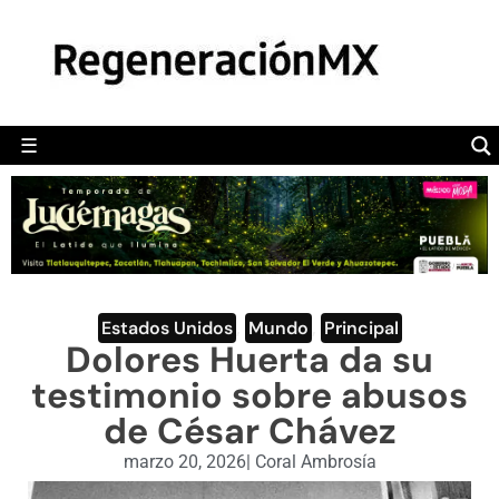
MÉXICO
POLÍTICA
MUNDO
☰
RegeneraciónMX
Sitio de noticias libre e independiente
CAMALEÓN
OPINIÓN
DEPORTES
ENGLISH SECTION
Estados Unidos
,
Mundo
,
Principal
Dolores Huerta da su
VIDEOS
testimonio sobre abusos
de César Chávez
marzo 20, 2026
|
Coral Ambrosía