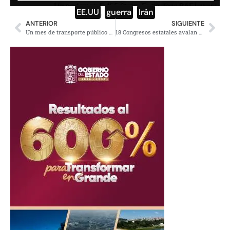
EE.UU
,
guerra
,
Irán
ANTERIOR
SIGUIENTE
Un mes de transporte público gratuito en Islamabad y Punjab
18 Congresos estatales avalan fin a pensiones doradas