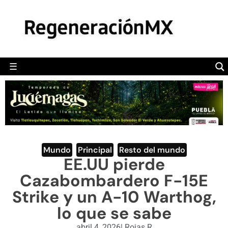
MÉXICO
POLÍTICA
MUNDO
☰
RegeneraciónMX
Sitio de noticias libre e independiente
CAMALEÓN
OPINIÓN
DEPORTES
ENGLISH SECTION
Mundo
,
Principal
,
Resto del mundo
EE.UU pierde
VIDEOS
Cazabombardero F-15E
Strike y un A-10 Warthog,
lo que se sabe
abril 4, 2026
|
Rojas R