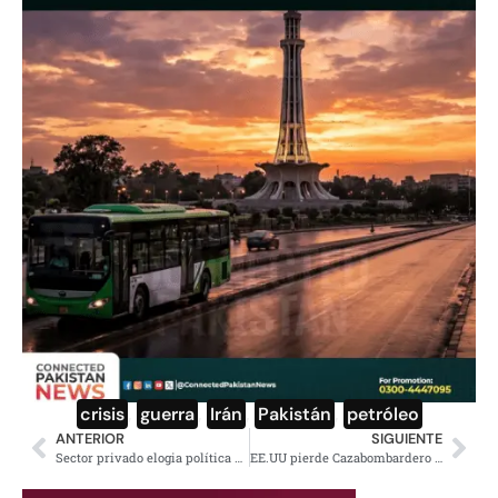
crisis
,
guerra
,
Irán
,
Pakistán
,
petróleo
ANTERIOR
SIGUIENTE
Sector privado elogia política de vivienda de Sheinbaum
EE.UU pierde Cazabombardero F-15E Strike y un A-10 Warthog, lo que se sabe