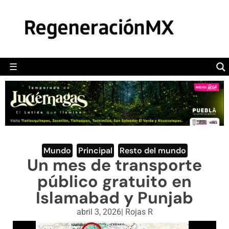
MÉXICO
POLÍTICA
MUNDO
☰
RegeneraciónMX
Sitio de noticias libre e independiente
CAMALEÓN
OPINIÓN
DEPORTES
ENGLISH SECTION
Mundo
,
Principal
,
Resto del mundo
Un mes de transporte
VIDEOS
público gratuito en
Islamabad y Punjab
abril 3, 2026
|
Rojas R