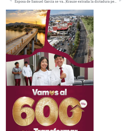
Esposa de Samuel García se va contra el INE; los denunciará ante la CNDH por violencia de género
Krauze extraña la dictadura perfecta porque con EPN recibió más de 144 mdp