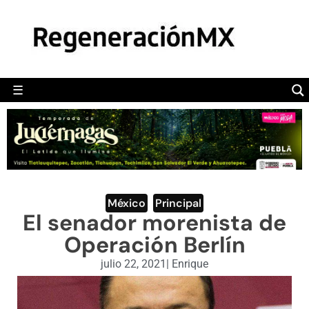
MÉXICO
POLÍTICA
MUNDO
☰
RegeneraciónMX
Sitio de noticias libre e independiente
CAMALEÓN
OPINIÓN
DEPORTES
ENGLISH SECTION
México
,
Principal
El senador morenista de
VIDEOS
Operación Berlín
julio 22, 2021
|
Enrique