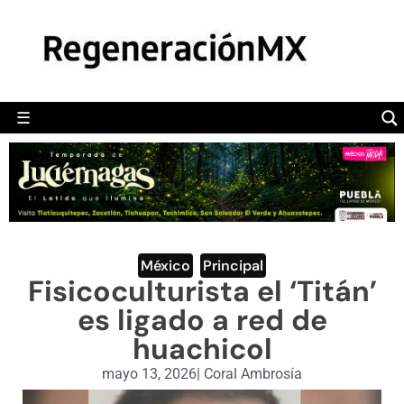
MÉXICO
POLÍTICA
MUNDO
☰
RegeneraciónMX
Sitio de noticias libre e independiente
CAMALEÓN
OPINIÓN
DEPORTES
ENGLISH SECTION
México
,
Principal
Fisicoculturista el ‘Titán’
VIDEOS
es ligado a red de
huachicol
mayo 13, 2026
|
Coral Ambrosía