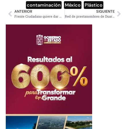
contaminación
,
México
,
Plástico
ANTERIOR
SIGUIENTE
Frente Ciudadano quiere dar marcha atrás a gasolinazo… que ellos mismos aprobaron
Red de prestanombres de Duarte tiene un edificio en Polanco