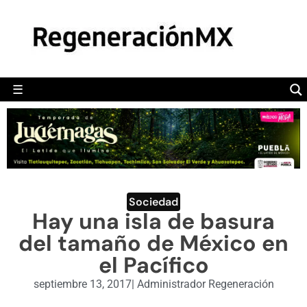
MÉXICO
POLÍTICA
MUNDO
☰
RegeneraciónMX
Sitio de noticias libre e independiente
CAMALEÓN
OPINIÓN
DEPORTES
ENGLISH SECTION
Sociedad
Hay una isla de basura
VIDEOS
del tamaño de México en
el Pacífico
septiembre 13, 2017
|
Administrador Regeneración