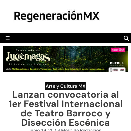
MÉXICO
POLÍTICA
MUNDO
☰
RegeneraciónMX
Sitio de noticias libre e independiente
CAMALEÓN
OPINIÓN
DEPORTES
ENGLISH SECTION
Arte y Cultura MX
Lanzan convocatoria al
VIDEOS
1er Festival Internacional
de Teatro Barroco y
Disección Escénica
junio 19, 2025
|
Mesa de Redaccion