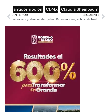
anticorrupción
,
CDMX
,
Claudia Sheinbaum
ANTERIOR
SIGUIENTE
Venezuela podría vender petróleo para EU a Rusia, adelanta ministro
Detienen a sospechoso de tiroteo en Utrecht, Holanda