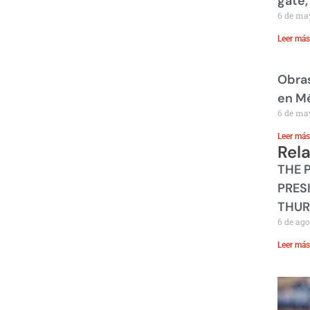
gate,
6 de ma
Leer más
Obras
en M
6 de ma
Leer más
Rel
THE 
PRES
THUR
6 de ago
Leer más