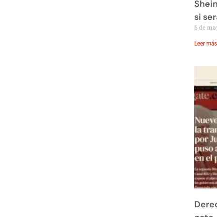
Shein
si se
6 de ma
Leer más
Derec