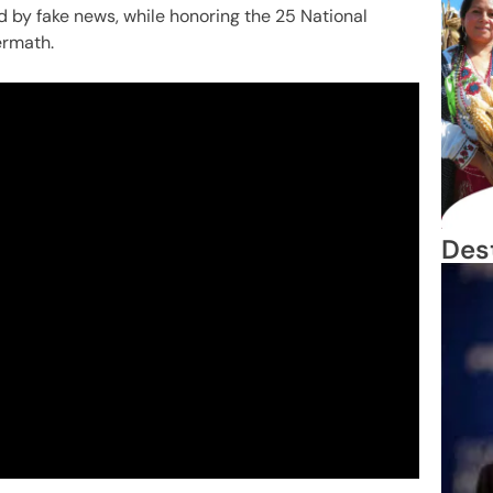
d by fake news, while honoring the 25 National
ermath.
Des