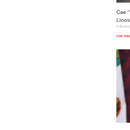
Cae “
Linos
6 de ma
Leer más