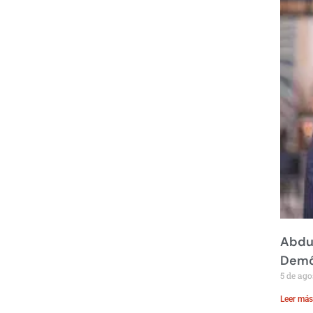
Abdul
Demó
5 de ago
Leer más