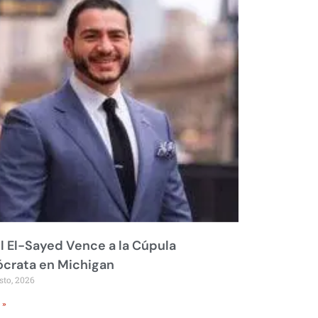
 El-Sayed Vence a la Cúpula
crata en Michigan
sto, 2026
 »