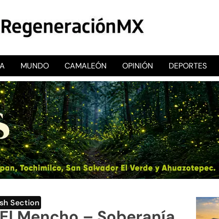
CA
MUNDO
CAMALEÓN
OPINIÓN
DEPORTES
RegeneraciónMX
Sitio de noticias libre e independiente
ish Section
El Mencho – Soberanía