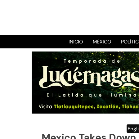
INICIO
MÉXICO
POLÍTI
Engl
Mexico Takes Down 