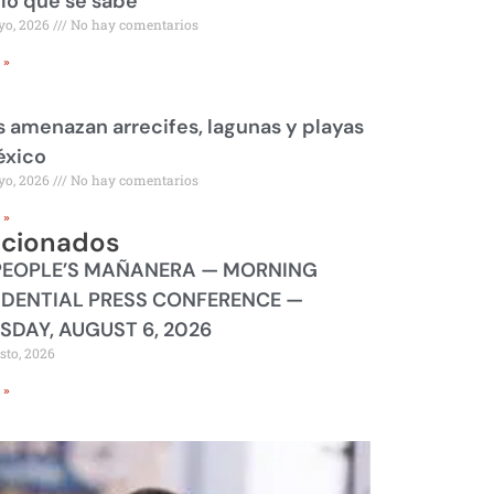
 lo que se sabe
yo, 2026
No hay comentarios
 »
 amenazan arrecifes, lagunas y playas
éxico
yo, 2026
No hay comentarios
 »
acionados
PEOPLE’S MAÑANERA — MORNING
IDENTIAL PRESS CONFERENCE —
SDAY, AUGUST 6, 2026
sto, 2026
 »