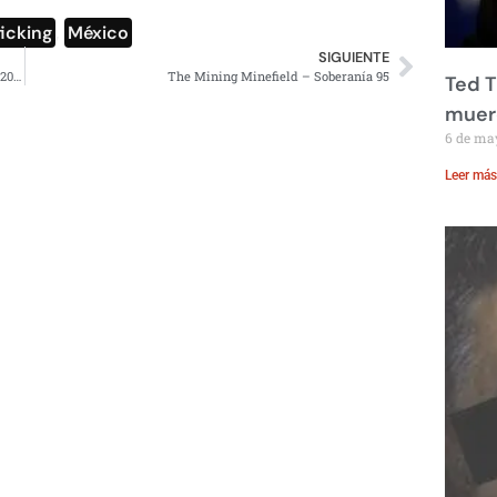
ficking
,
México
SIGUIENTE
Estados Unidos es el gran favorito en el Clásico Mundial 2026
The Mining Minefield – Soberanía 95
Ted T
muere
6 de ma
Leer más