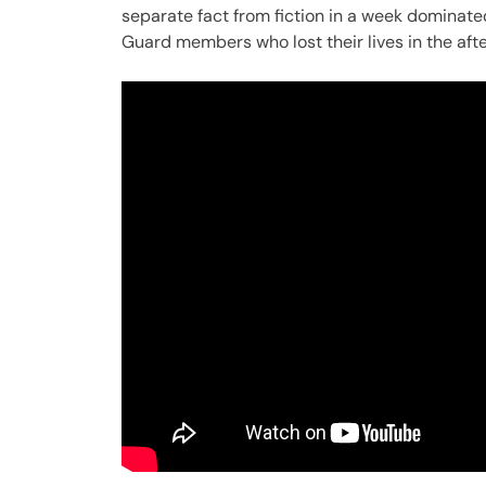
separate fact from fiction in a week dominate
Guard members who lost their lives in the aft