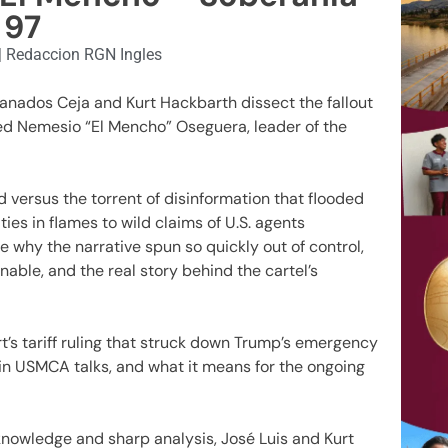
97
|
Redaccion RGN Ingles
ranados Ceja and Kurt Hackbarth dissect the fallout
lled Nemesio “El Mencho” Oseguera, leader of the
versus the torrent of disinformation that flooded
es in flames to wild claims of U.S. agents
e why the narrative spun so quickly out of control,
able, and the real story behind the cartel’s
’s tariff ruling that struck down Trump’s emergency
 in USMCA talks, and what it means for the ongoing
knowledge and sharp analysis, José Luis and Kurt