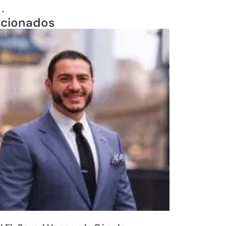
 »
acionados