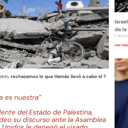
Israe
de la 
6 de ma
Leer más
eblo,
rechazamos lo que Hamás llevó a cabo el 7
na es nuestra”
ente del Estado de Palestina,
eo su discurso ante la Asamblea
Unidos le denegó el visado .