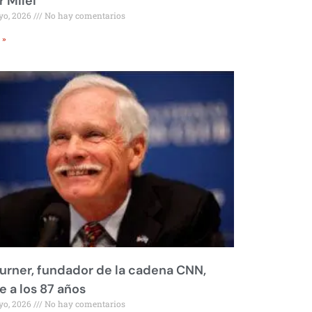
r Milei
yo, 2026
No hay comentarios
 »
urner, fundador de la cadena CNN,
 a los 87 años
yo, 2026
No hay comentarios