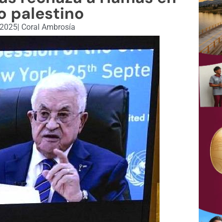
o palestino
 2025
|
Coral Ambrosía