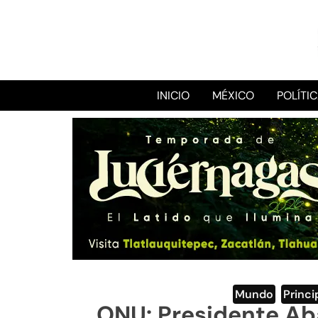
INICIO
MÉXICO
POLÍTI
Mundo
,
Princi
ONU: Presidente Ab