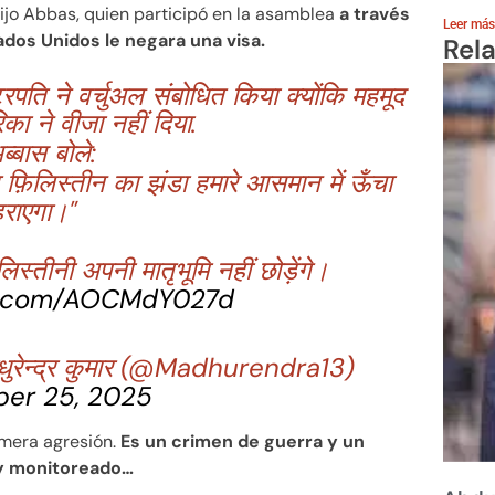
jo Abbas, quien participó en la asamblea
a través
Leer más
dos Unidos le negara una visa.
Rel
्रपति ने वर्चुअल संबोधित किया क्योंकि महमूद
का ने वीजा नहीं दिया.
ब्बास बोले:
फ़िलिस्तीन का झंडा हमारे आसमान में ऊँचा
राएगा।"
िस्तीनी अपनी मातृभूमि नहीं छोड़ेंगे।
er.com/AOCMdY027d
ेन्द्र कुमार (@Madhurendra13)
er 25, 2025
 mera agresión.
Es un crimen de guerra y un
y monitoreado…