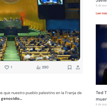
Javie
6 de ma
Leer más
Ted T
s que nuestro pueblo palestino en la Franja de
 genocidio…
muere
6 de ma