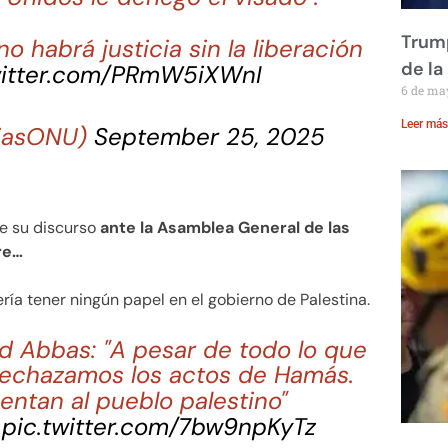
Trump
no habrá justicia sin la liberación
de la
witter.com/PRmW5iXWnI
6 de ma
Leer más
ciasONU)
September 25, 2025
e su discurso
ante la Asamblea General de las
re…
ía tener ningún papel en el gobierno de Palestina.
Abbas: "A pesar de todo lo que
 rechazamos los actos de Hamás.
entan al pueblo palestino"
pic.twitter.com/7bw9npKyTz