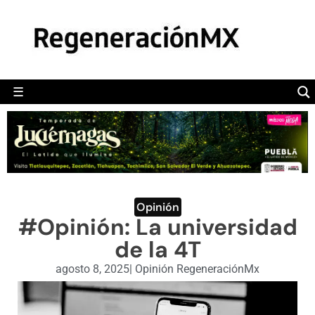
MÉXICO
POLÍTICA
MUNDO
☰
RegeneraciónMX
Sitio de noticias libre e independiente
CAMALEÓN
OPINIÓN
DEPORTES
ENGLISH SECTION
Opinión
#Opinión: La universidad
VIDEOS
de la 4T
agosto 8, 2025
|
Opinión RegeneraciónMx