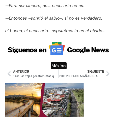
—Para ser sincero, no…. necesario no es.
—Entonces –sonrió el sabio–, si no es verdadero,
ni bueno, ni necesario… sepultémoslo en el olvido…
México
ANTERIOR
SIGUIENTE
Tras las rejas prestamistas que mataron a niño por mil pesos
THE PEOPLE’S MAÑANERA – MORNING PRESIDENTIAL PRESS CONFERENCE – FRIDAY, AUGUST 8, 2025