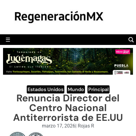
MÉXICO
POLÍTICA
MUNDO
☰
RegeneraciónMX
Sitio de noticias libre e independiente
CAMALEÓN
OPINIÓN
DEPORTES
ENGLISH SECTION
Estados Unidos
,
Mundo
,
Principal
Renuncia Director del
VIDEOS
Centro Nacional
Antiterrorista de EE.UU
marzo 17, 2026
|
Rojas R