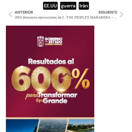
EE.UU
,
guerra
,
Irán
ANTERIOR
SIGUIENTE
ONU denuncia ejecuciones de familias palestinas
THE PEOPLE’S MAÑANERA — MORNING PRESIDENTIAL PRESS CONFERENCE — TUESDAY, MARCH 17, 2026