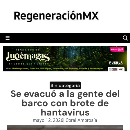
MÉXICO
POLÍTICA
MUNDO
☰
RegeneraciónMX
Sitio de noticias libre e independiente
CAMALEÓN
OPINIÓN
DEPORTES
ENGLISH SECTION
Sin categoría
Se evacuó a la gente del
VIDEOS
barco con brote de
hantavirus
mayo 12, 2026
|
Coral Ambrosía