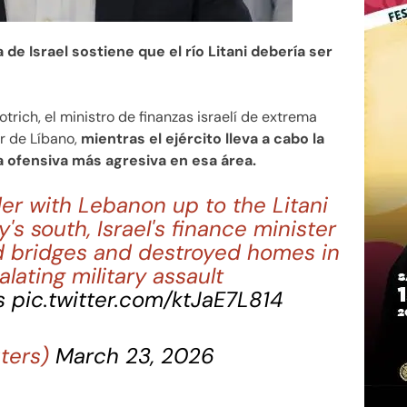
de Israel sostiene que el río Litani debería ser
trich, el ministro de finanzas israelí de extrema
ur de Líbano,
mientras el ejército lleva a cabo la
 ofensiva más agresiva en esa área.
der with Lebanon up to the Litani
's south, Israel's finance minister
ed bridges and destroyed homes in
alating military assault
s
pic.twitter.com/ktJaE7L814
ters)
March 23, 2026