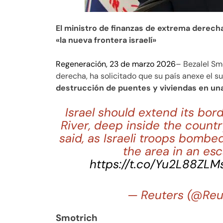
El ministro de finanzas de extrema derecha 
«la nueva frontera israelí»
Regeneración, 23 de marzo 2026
– Bezalel Smo
derecha, ha solicitado que su país anexe el s
destrucción de puentes y viviendas en una
Israel should extend its bor
River, deep inside the country
said, as Israeli troops bomb
the area in an esc
https://t.co/Yu2L88ZLM
— Reuters (@Reu
Smotrich