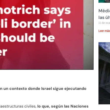
Médic
las ú
11 de m
Leer más
n un contexto donde Israel sigue ejecutando
raestructuras civiles,
lo que, según las Naciones