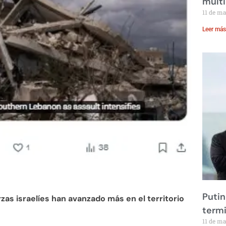
multi
11 de m
Leer más
Putin
rzas israelíes han avanzado más en el territorio
term
11 de m