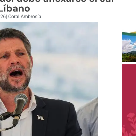
Líbano
026
|
Coral Ambrosía