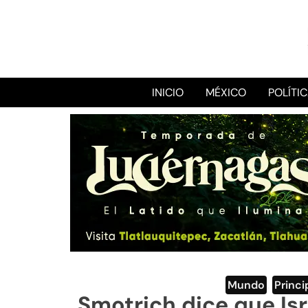
INICIO
MÉXICO
POLÍTI
Mundo
,
Princi
Smotrich dice que Isr