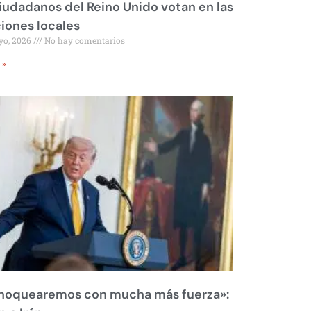
iudadanos del Reino Unido votan en las
iones locales
yo, 2026
No hay comentarios
 »
 noquearemos con mucha más fuerza»: