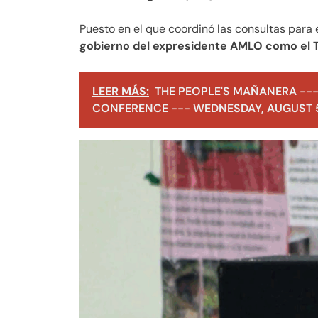
Puesto en el que coordinó las consultas para 
gobierno del expresidente AMLO como el T
LEER MÁS:
THE PEOPLE'S MAÑANERA ---
CONFERENCE --- WEDNESDAY, AUGUST 5