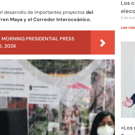
Los c
elecc
el desarrollo de importantes proyectos
del
8 de ma
ren Maya y el Corredor Interoceánico.
Leer más
 MORNING PRESIDENTIAL PRESS
, 2026
«Los