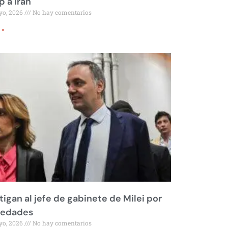
 a Irán
yo, 2026
No hay comentarios
 »
tigan al jefe de gabinete de Milei por
iedades
yo, 2026
No hay comentarios