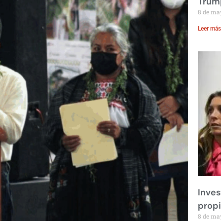
Trump
8 de ma
Leer más
Inves
prop
8 de ma