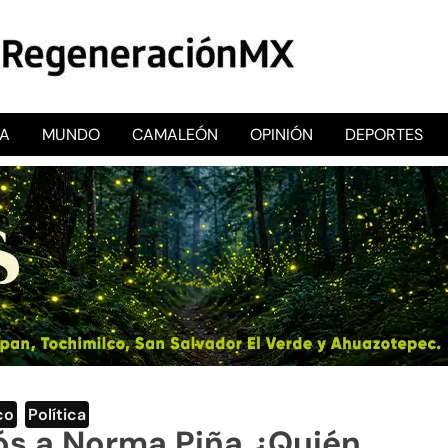
CA
MUNDO
CAMALEÓN
OPINIÓN
DEPORTES
RegeneraciónMX
Sitio de noticias libre e independiente
co
,
Política
ós a Norma Piña ¿Quién