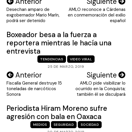
Navegación
Anterior
Siguiente
Desechan amparo de
AMLO reconoce a Cárdenas
de
exgobernador Mario Marín,
en conmemoración del exilio
entradas
podrá ser detenido
español
Boxeador besa a la fuerza a
reportera mientras le hacía una
entrevista
TENDENCIAS
VIDEO VIRAL
25 DE MARZO, 2019
Navegación
Anterior
Siguiente
Fiscalía General destruye 15
AMLO pide visibilizar lo
de
toneladas de narcóticos
ocurrido en la Conquista;
entradas
Sonora
también él se disculpará
Periodista Hiram Moreno sufre
agresión con bala en Oaxaca
MEDIOS
SEGURIDAD
SOCIEDAD