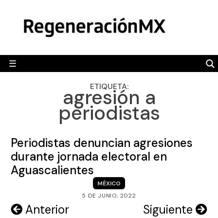
Skip
MÉXICO
to
content
POLÍTICA
MUNDO
☰
RegeneraciónMX
Sitio de noticias libre e independiente
CAMALEÓN
ETIQUETA:
agresión a
OPINIÓN
periodistas
DEPORTES
ENGLISH SECTION
Periodistas denuncian agresiones
durante jornada electoral en
VIDEOS
Aguascalientes
MÉXICO
5 DE JUNIO, 2022
Navegación
Anterior
Siguiente