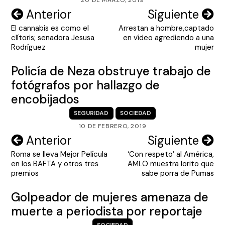
20 DE MARZO, 2019
Navegación
Anterior
Siguiente
El cannabis es como el
Arrestan a hombre,captado
de
clítoris; senadora Jesusa
en vídeo agrediendo a una
entradas
Rodríguez
mujer
Policía de Neza obstruye trabajo de
fotógrafos por hallazgo de
encobijados
SEGURIDAD
SOCIEDAD
10 DE FEBRERO, 2019
Navegación
Anterior
Siguiente
Roma se lleva Mejor Película
‘Con respeto’ al América,
de
en los BAFTA y otros tres
AMLO muestra lorito que
entradas
premios
sabe porra de Pumas
Golpeador de mujeres amenaza de
muerte a periodista por reportaje
SOCIEDAD