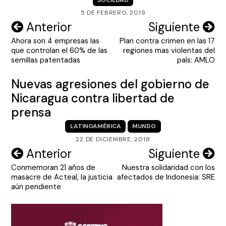
5 DE FEBRERO, 2019
Navegación
Anterior
Siguiente
Ahora son 4 empresas las
Plan contra crimen en las 17
de
que controlan el 60% de las
regiones mas violentas del
entradas
semillas patentadas
país: AMLO
Nuevas agresiones del gobierno de
Nicaragua contra libertad de
prensa
LATINOAMÉRICA
MUNDO
22 DE DICIEMBRE, 2018
Navegación
Anterior
Siguiente
Conmemoran 21 años de
Nuestra solidaridad con los
de
masacre de Acteal, la justicia
afectados de Indonesia: SRE
entradas
aún pendiente