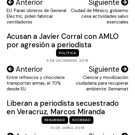
Navegación
Anterior
Siguiente
EU: Paran obreros de General
Ciudad de México, gobierno
de
Electric, piden fabricar
cesa actividades salvo
entradas
ventiladores
esenciales
Acusan a Javier Corral con AMLO
por agresión a periodista
POLÍTICA
4 DE DICIEMBRE, 2019
Navegación
Anterior
Siguiente
Entre refrescos y chocolate
Ciencia y movilización
de
transportan armas, el 70%
ciudadana para recuperar
entradas
desde EU
ambiente: Semarnat
Liberan a periodista secuestrado
en Veracruz, Marcos Miranda
SEGURIDAD
SOCIEDAD
13 DE JUNIO, 2019