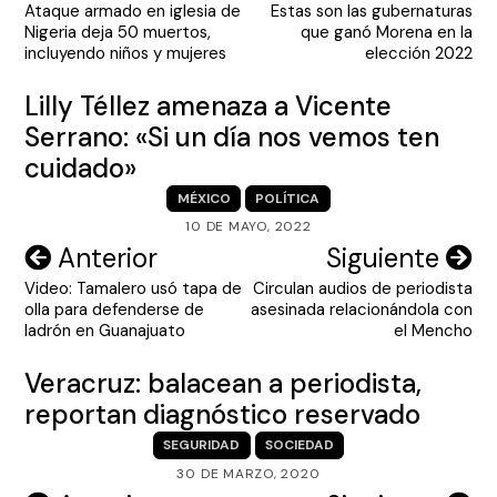
Ataque armado en iglesia de
Estas son las gubernaturas
de
Nigeria deja 50 muertos,
que ganó Morena en la
entradas
incluyendo niños y mujeres
elección 2022
Lilly Téllez amenaza a Vicente
Serrano: «Si un día nos vemos ten
cuidado»
MÉXICO
POLÍTICA
10 DE MAYO, 2022
Navegación
Anterior
Siguiente
Video: Tamalero usó tapa de
Circulan audios de periodista
de
olla para defenderse de
asesinada relacionándola con
entradas
ladrón en Guanajuato
el Mencho
Veracruz: balacean a periodista,
reportan diagnóstico reservado
SEGURIDAD
SOCIEDAD
30 DE MARZO, 2020