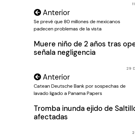
1
Navegación
Anterior
de
Se prevé que 80 millones de mexicanos
padecen problemas de la vista
entradas
Muere niño de 2 años tras oper
señala negligencia
29 
Navegación
Anterior
de
Catean Deutsche Bank por sospechas de
lavado ligado a Panama Papers
entradas
Tromba inunda ejido de Saltill
afectadas
2