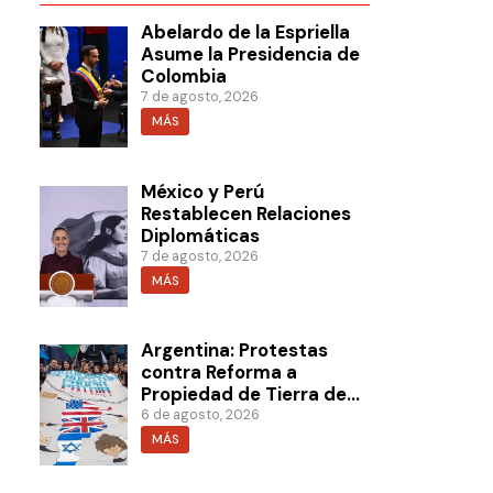
Abelardo de la Espriella
Asume la Presidencia de
Colombia
7 de agosto, 2026
MÁS
México y Perú
Restablecen Relaciones
Diplomáticas
7 de agosto, 2026
MÁS
Argentina: Protestas
contra Reforma a
Propiedad de Tierra de
Milei
6 de agosto, 2026
MÁS