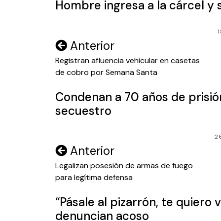
Hombre ingresa a la cárcel y 
1
Navegación
Anterior
de
Registran afluencia vehicular en casetas
de cobro por Semana Santa
entradas
Condenan a 70 años de prisió
secuestro
2
Navegación
Anterior
de
Legalizan posesión de armas de fuego
para legítima defensa
entradas
“Pásale al pizarrón, te quiero 
denuncian acoso