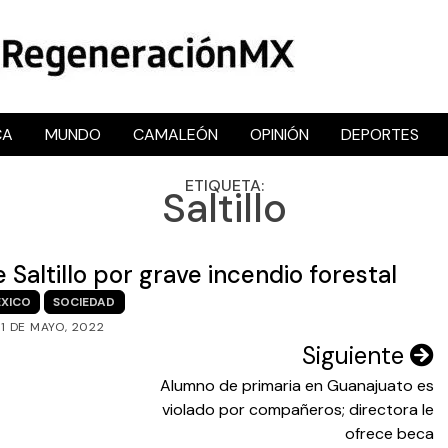
CA
MUNDO
CAMALEÓN
OPINIÓN
DEPORTES
RegeneraciónMX
Sitio de noticias libre e independiente
ETIQUETA:
Saltillo
Saltillo por grave incendio forestal
XICO
SOCIEDAD
21 DE MAYO, 2022
Siguiente
Alumno de primaria en Guanajuato es
violado por compañeros; directora le
ofrece beca