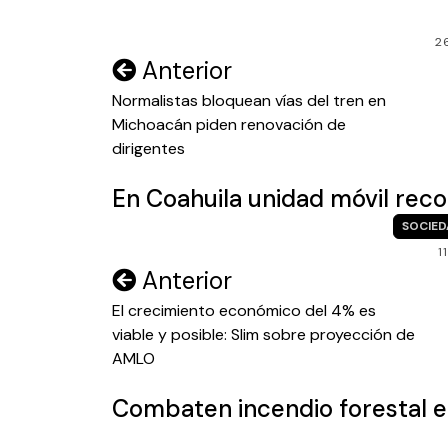
2
Navegación
Anterior
de
Normalistas bloquean vías del tren en
Michoacán piden renovación de
entradas
dirigentes
En Coahuila unidad móvil reco
SOCIE
1
Navegación
Anterior
de
El crecimiento económico del 4% es
viable y posible: Slim sobre proyección de
entradas
AMLO
Combaten incendio forestal en