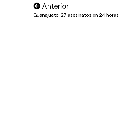
Navegación
Anterior
de
Guanajuato: 27 asesinatos en 24 horas
entradas