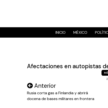
Skip
to
content
INICIO
MÉXICO
POLÍTI
Afectaciones en autopistas de 
MÉ
Navegación
Anterior
de
Rusia corta gas a Finlandia y abrirá
docena de bases militares en frontera
entradas