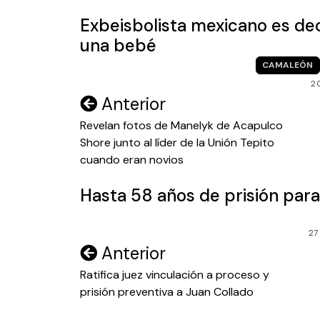
Exbeisbolista mexicano es dec
una bebé
CAMALEÓN
2
Navegación
Anterior
de
Revelan fotos de Manelyk de Acapulco
Shore junto al líder de la Unión Tepito
entradas
cuando eran novios
Hasta 58 años de prisión para
27
Navegación
Anterior
de
Ratifica juez vinculación a proceso y
prisión preventiva a Juan Collado
entradas