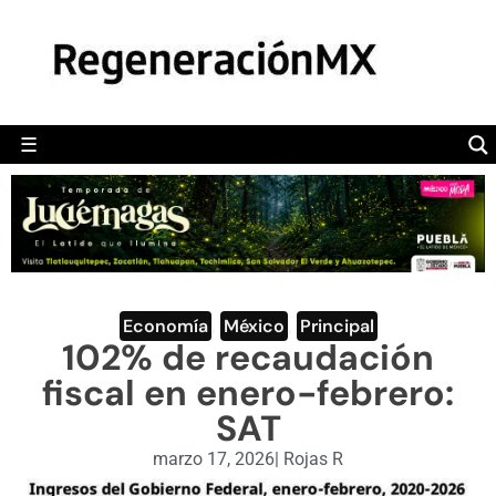
MÉXICO
POLÍTICA
MUNDO
☰
RegeneraciónMX
Sitio de noticias libre e independiente
CAMALEÓN
OPINIÓN
DEPORTES
ENGLISH SECTION
Economía
,
México
,
Principal
102% de recaudación
VIDEOS
fiscal en enero-febrero:
SAT
marzo 17, 2026
|
Rojas R