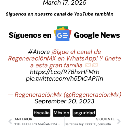
March 17, 2025
Síguenos en nuestro canal de YouTube también
#Ahora
¡Sigue el canal de
RegeneraciónMX en WhatsApp! Y únete
a esta gran familia
https://t.co/R76hxHFMrh
pic.twitter.com/h5DlCAP11n
— RegeneraciónMx (@RegeneracionMx)
September 20, 2023
fiscalía
,
México
,
seguridad
ANTERIOR
SIGUIENTE
THE PEOPLE’S MAÑANERA – MORNING PRESIDENTIAL PRESS CONFERENCE – WEDNESDAY, MARCH 19, 2025
Se retira ley ISSSTE, consulta de bases para alternativa: Sheinbaum