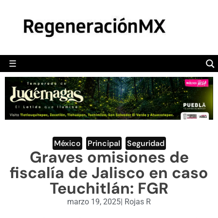
MÉXICO
POLÍTICA
MUNDO
☰
RegeneraciónMX
Sitio de noticias libre e independiente
CAMALEÓN
OPINIÓN
DEPORTES
ENGLISH SECTION
México
,
Principal
,
Seguridad
Graves omisiones de
VIDEOS
fiscalía de Jalisco en caso
Teuchitlán: FGR
marzo 19, 2025
|
Rojas R