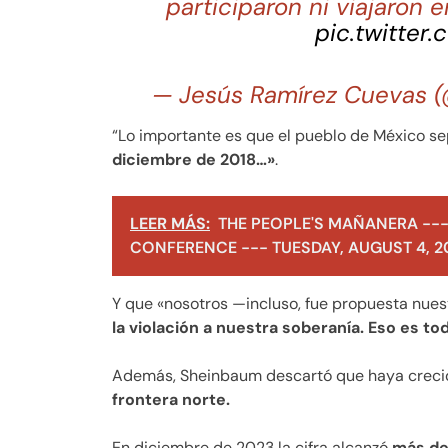
participaron ni viajaron 
pic.twitter
— Jesús Ramírez Cuevas
“Lo importante es que el pueblo de México s
diciembre de 2018…»
.
LEER MÁS:
THE PEOPLE'S MAÑANERA ---
CONFERENCE --- TUESDAY, AUGUST 4, 2
Y que «nosotros —incluso, fue propuesta nues
la violación a nuestra soberanía. Eso es to
Además, Sheinbaum descartó que haya creci
frontera norte.
En diciembre de 2023 la cifra alcanzó
más de