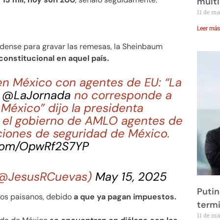
multi
11 de m
Leer más
idense para gravar las remesas, la Sheinbaum
onstitucional en aquel país.
n México con agentes de EU: “La
n
@LaJornada
no corresponde a
México” dijo la presidenta
e el gobierno de AMLO agentes de
ciones de seguridad de México.
.com/OpwRf2S7YP
 (@JesusRCuevas)
May 15, 2025
Putin
ros paisanos, debido
a que ya pagan impuestos.
term
11 de m