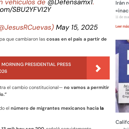
en vehículos de
@Defensamx1
.
Irán 
.com/SBU2YFVI2Y
«inac
11 de m
 (@JesusRCuevas)
May 15, 2025
Leer más
epa que cambiaron las
cosas en el país a partir de
 MORNING PRESIDENTIAL PRESS
026
tra el cambio constitucional—
no vamos a permitir
do.”
do el
número de migrantes mexicanos hacia
la
Calif
 13 mil; hoy son 200
, señaló seguidamente.