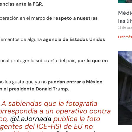
ncias ante la FGR.
Médic
operación en el marco
de respeto a nuestras
las ú
11 de m
Leer más
 elementos de alguna
agencia de Estados Unidos
nal proteger la soberanía del país,
por lo que en
o les gusta que ya no
puedan entrar a México
n el presidente Donald Trump.
 A sabiendas que la fotografía
rrespondía a un operativo contra
co,
@LaJornada
publica la foto
gentes del ICE-HSI de EU no