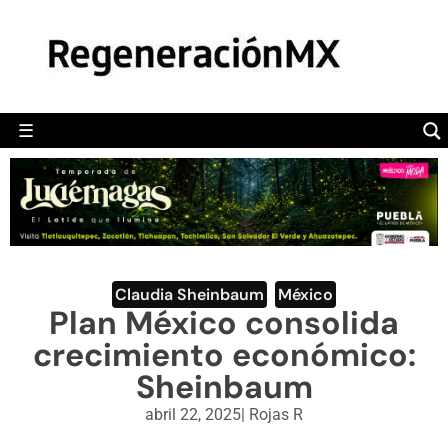
MÉXICO
POLÍTICA
MUNDO
☰
RegeneraciónMX
Sitio de noticias libre e independiente
CAMALEÓN
OPINIÓN
DEPORTES
ENGLISH SECTION
Claudia Sheinbaum
,
México
Plan México consolida
VIDEOS
crecimiento económico:
Sheinbaum
abril 22, 2025
|
Rojas R