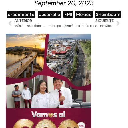
September 20, 2023
crecimiento
,
desarrollo
,
FMI
,
México
,
Sheinbaum
ANTERIOR
SIGUIENTE
Más de 20 turistas muertos por ataque armado en Cachemira
Beneficios Tesla caen 71%, Musk reducirá participación en gobierno Trump