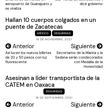
entradas
aeropuerto de Guanajuato y
dice gobierno
se viraliza
Hallan 10 cuerpos colgados en un
puente de Zacatecas
MÉXICO
SEGURIDAD
18 DE NOVIEMBRE, 2021
Navegación
Anterior
Siguiente
Así lucen los nuevos billetes
Secretarios de la Marina y la
de
de 20 y 50 pesos con luz
Sedena serán condecorados
entradas
fluorescente
con Medalla de la
Honestidad
Asesinan a líder transportista de la
CATEM en Oaxaca
SEGURIDAD
19 DE SEPTIEMBRE, 2021
Navegación
Anterior
Siguiente