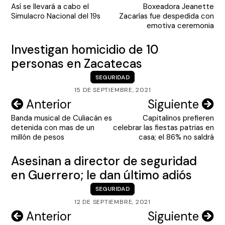
Así se llevará a cabo el
Boxeadora Jeanette
de
Simulacro Nacional del 19s
Zacarías fue despedida con
entradas
emotiva ceremonia
Investigan homicidio de 10
personas en Zacatecas
SEGURIDAD
15 DE SEPTIEMBRE, 2021
Navegación
Anterior
Siguiente
Banda musical de Culiacán es
Capitalinos prefieren
de
detenida con mas de un
celebrar las fiestas patrias en
entradas
millón de pesos
casa; el 86% no saldrá
Asesinan a director de seguridad
en Guerrero; le dan último adiós
SEGURIDAD
12 DE SEPTIEMBRE, 2021
Navegación
Anterior
Siguiente