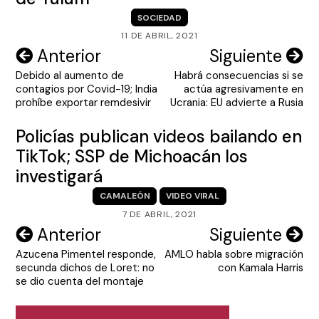
SOCIEDAD
11 DE ABRIL, 2021
Navegación
Anterior
Siguiente
Debido al aumento de
Habrá consecuencias si se
de
contagios por Covid-19; India
actúa agresivamente en
entradas
prohíbe exportar remdesivir
Ucrania: EU advierte a Rusia
Policías publican videos bailando en
TikTok; SSP de Michoacán los
investigará
CAMALEÓN
VIDEO VIRAL
7 DE ABRIL, 2021
Navegación
Anterior
Siguiente
Azucena Pimentel responde,
AMLO habla sobre migración
de
secunda dichos de Loret: no
con Kamala Harris
entradas
se dio cuenta del montaje