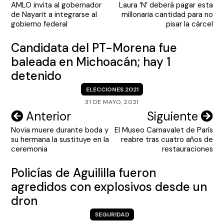
AMLO invita al gobernador
Laura ‘N’ deberá pagar esta
de
de Nayarit a integrarse al
millonaria cantidad para no
entradas
gobierno federal
pisar la cárcel
Candidata del PT-Morena fue
baleada en Michoacán; hay 1
detenido
ELECCIONES 2021
31 DE MAYO, 2021
Navegación
Anterior
Siguiente
Novia muere durante boda y
El Museo Carnavalet de París
de
su hermana la sustituye en la
reabre tras cuatro años de
entradas
ceremonia
restauraciones
Policías de Aguililla fueron
agredidos con explosivos desde un
dron
SEGURIDAD