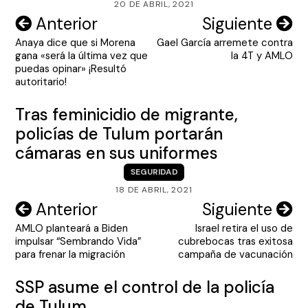
20 DE ABRIL, 2021
Navegación
Anterior
Siguiente
Anaya dice que si Morena
Gael García arremete contra
de
gana «será la última vez que
la 4T y AMLO
entradas
puedas opinar» ¡Resultó
autoritario!
Tras feminicidio de migrante,
policías de Tulum portarán
cámaras en sus uniformes
SEGURIDAD
18 DE ABRIL, 2021
Navegación
Anterior
Siguiente
AMLO planteará a Biden
Israel retira el uso de
de
impulsar “Sembrando Vida”
cubrebocas tras exitosa
entradas
para frenar la migración
campaña de vacunación
SSP asume el control de la policía
de Tulum