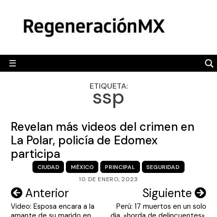
Skip
MÉXICO
to
content
POLÍTICA
MUNDO
☰
RegeneraciónMX
Sitio de noticias libre e independiente
CAMALEÓN
ETIQUETA:
ssp
OPINIÓN
DEPORTES
Revelan más videos del crimen en
ENGLISH SECTION
La Polar, policía de Edomex
participa
VIDEOS
CIUDAD
MÉXICO
PRINCIPAL
SEGURIDAD
10 DE ENERO, 2023
Navegación
Anterior
Siguiente
Video: Esposa encara a la
Perú: 17 muertos en un solo
de
amante de su marido en
dia, «horda de delincuentes»,