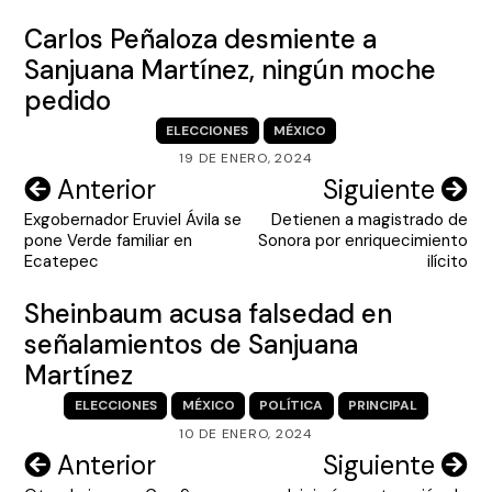
Carlos Peñaloza desmiente a
Sanjuana Martínez, ningún moche
pedido
ELECCIONES
MÉXICO
19 DE ENERO, 2024
Navegación
Anterior
Siguiente
Exgobernador Eruviel Ávila se
Detienen a magistrado de
de
pone Verde familiar en
Sonora por enriquecimiento
entradas
Ecatepec
ilícito
Sheinbaum acusa falsedad en
señalamientos de Sanjuana
Martínez
ELECCIONES
MÉXICO
POLÍTICA
PRINCIPAL
10 DE ENERO, 2024
Navegación
Anterior
Siguiente