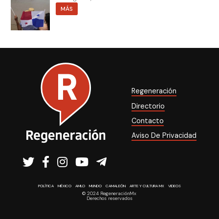
MÁS
Regeneración
Directorio
Contacto
Aviso De Privacidad
POLÍTICA
MÉXICO
AMLO
MUNDO
CAMALEÓN
ARTE Y CULTURA MX
VIDEOS
© 2024 RegeneraciónMx
Derechos reservados