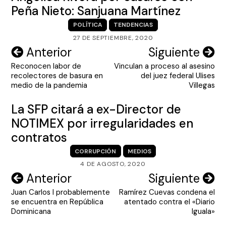
Peña Nieto: Sanjuana Martínez
POLÍTICA
TENDENCIAS
27 DE SEPTIEMBRE, 2020
Navegación
Anterior
Siguiente
Reconocen labor de
Vinculan a proceso al asesino
de
recolectores de basura en
del juez federal Ulises
entradas
medio de la pandemia
Villegas
La SFP citará a ex-Director de
NOTIMEX por irregularidades en
contratos
CORRUPCIÓN
MEDIOS
4 DE AGOSTO, 2020
Navegación
Anterior
Siguiente
Juan Carlos I probablemente
Ramírez Cuevas condena el
de
se encuentra en República
atentado contra el «Diario
entradas
Dominicana
Iguala»