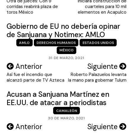
Otra de jueces: Con 9
Iniciará construcción de
de
corridas reabrirá plaza de
cuarteles para 10 mil
entradas
toros México
elementos en Acapulco
Gobierno de EU no debería opinar
de Sanjuana y Notimex: AMLO
AMLO
DERECHOS HUMANOS
ESTADOS UNIDOS
MÉXICO
31 DE MARZO, 2021
Navegación
Anterior
Siguiente
Así fue el incendio que
Roberto Palazuelos levanta
de
alcanzó parte de TV Azteca
la mano para gobernar Tulum
entradas
Acusan a Sanjuana Martínez en
EE.UU. de atacar a periodistas
CAMALEÓN
30 DE MARZO, 2021
Navegación
Anterior
Siguiente