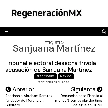
Skip
MÉXICO
to
content
POLÍTICA
MUNDO
☰
RegeneraciónMX
Sitio de noticias libre e independiente
CAMALEÓN
ETIQUETA:
Sanjuana Martínez
OPINIÓN
DEPORTES
Tribunal electoral desecha frívola
ENGLISH SECTION
acusación de Sanjuana Martínez
ELECCIONES
MÉXICO
VIDEOS
7 DE FEBRERO, 2024
Navegación
Anterior
Siguiente
Asesinan a Abraham Ramírez,
Denuncian ante Fiscalía al
de
fundador de Morena en
menos 3 tomas clandestinas
entradas
Guerrero
de agua en CDMX