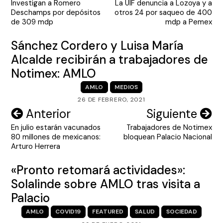
Investigan a Romero
La UIF denuncia a Lozoya y a
de
Deschamps por depósitos
otros 24 por saqueo de 400
entradas
de 309 mdp
mdp a Pemex
Sánchez Cordero y Luisa María
Alcalde recibirán a trabajadores de
Notimex: AMLO
AMLO
MEDIOS
26 DE FEBRERO, 2021
Navegación
Anterior
Siguiente
En julio estarán vacunados
Trabajadores de Notimex
de
80 millones de mexicanos:
bloquean Palacio Nacional
entradas
Arturo Herrera
«Pronto retomará actividades»:
Solalinde sobre AMLO tras visita a
Palacio
AMLO
COVID19
FEATURED
SALUD
SOCIEDAD