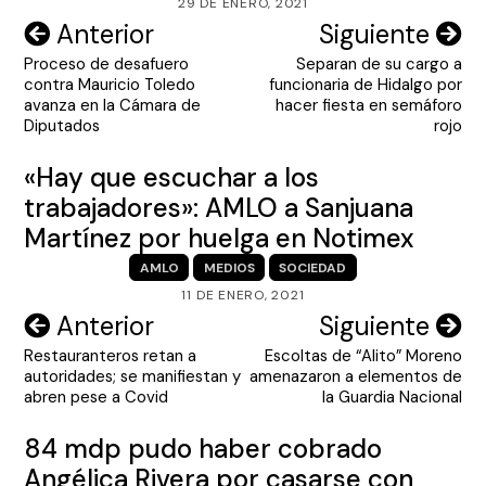
29 DE ENERO, 2021
Navegación
Anterior
Siguiente
Proceso de desafuero
Separan de su cargo a
de
contra Mauricio Toledo
funcionaria de Hidalgo por
entradas
avanza en la Cámara de
hacer fiesta en semáforo
Diputados
rojo
«Hay que escuchar a los
trabajadores»: AMLO a Sanjuana
Martínez por huelga en Notimex
AMLO
MEDIOS
SOCIEDAD
11 DE ENERO, 2021
Navegación
Anterior
Siguiente
Restauranteros retan a
Escoltas de “Alito” Moreno
de
autoridades; se manifiestan y
amenazaron a elementos de
entradas
abren pese a Covid
la Guardia Nacional
84 mdp pudo haber cobrado
Angélica Rivera por casarse con